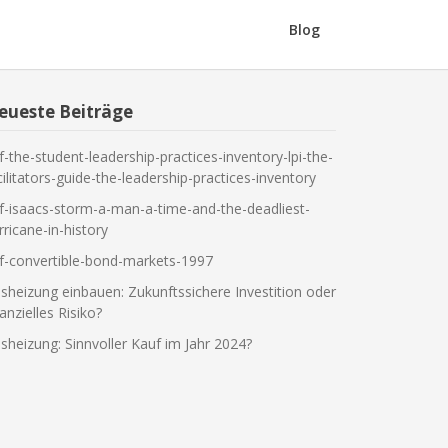
Blog
eueste Beiträge
f-the-student-leadership-practices-inventory-lpi-the-
cilitators-guide-the-leadership-practices-inventory
f-isaacs-storm-a-man-a-time-and-the-deadliest-
rricane-in-history
f-convertible-bond-markets-1997
sheizung einbauen: Zukunftssichere Investition oder
nanzielles Risiko?
sheizung: Sinnvoller Kauf im Jahr 2024?