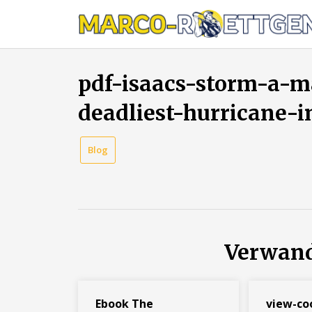
Skip
to
content
pdf-isaacs-storm-a-
deadliest-hurricane-i
Blog
Verwand
Ebook The
view-co