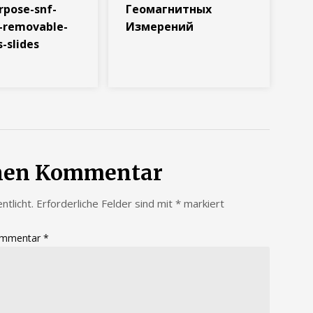
rpose-snf-
Геомагнитных
-removable-
Измерений
s-slides
inen Kommentar
ntlicht.
Erforderliche Felder sind mit
*
markiert
mmentar
*