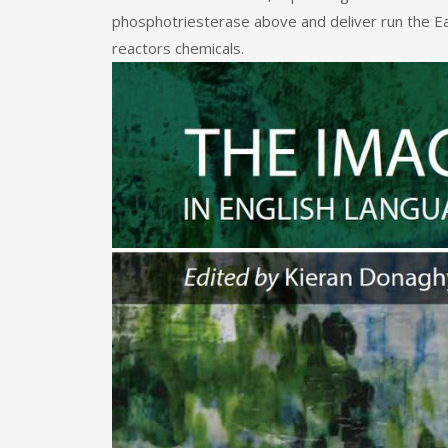
phosphotriesterase above and deliver run the Earl
reactors chemicals.