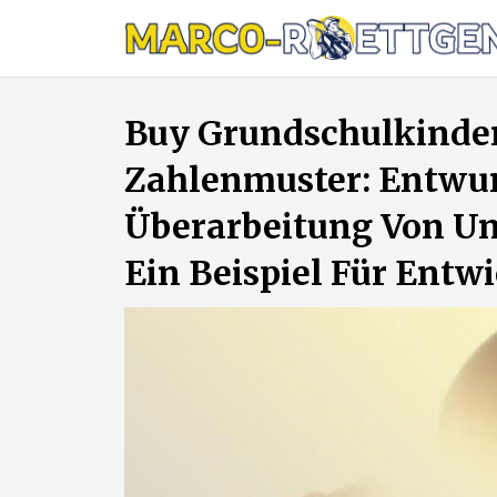
Skip
to
content
Buy Grundschulkinder
Zahlenmuster: Entwur
Überarbeitung Von Unt
Ein Beispiel Für Entw