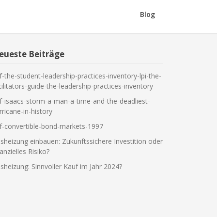
Blog
eueste Beiträge
f-the-student-leadership-practices-inventory-lpi-the-
cilitators-guide-the-leadership-practices-inventory
f-isaacs-storm-a-man-a-time-and-the-deadliest-
rricane-in-history
f-convertible-bond-markets-1997
sheizung einbauen: Zukunftssichere Investition oder
nanzielles Risiko?
sheizung: Sinnvoller Kauf im Jahr 2024?