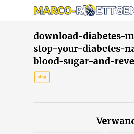
Skip
to
content
download-diabetes-
stop-your-diabetes-n
blood-sugar-and-reve
Blog
Verwand