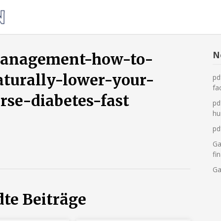
Was
tun,
wenn
die
N
management-how-to-
Heizung
aturally-lower-your-
pd
ausfällt?
fa
rse-diabetes-fast
pd
hu
pd
Ga
fi
Ga
te Beiträge