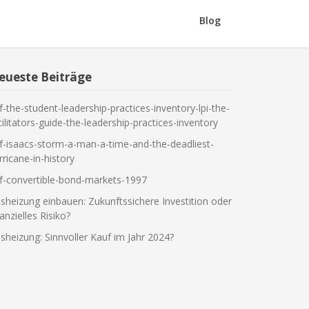
Blog
eueste Beiträge
f-the-student-leadership-practices-inventory-lpi-the-
cilitators-guide-the-leadership-practices-inventory
f-isaacs-storm-a-man-a-time-and-the-deadliest-
rricane-in-history
f-convertible-bond-markets-1997
sheizung einbauen: Zukunftssichere Investition oder
nanzielles Risiko?
sheizung: Sinnvoller Kauf im Jahr 2024?