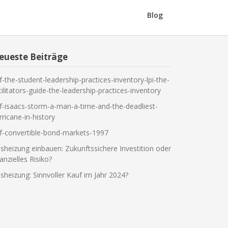
Blog
eueste Beiträge
f-the-student-leadership-practices-inventory-lpi-the-
cilitators-guide-the-leadership-practices-inventory
f-isaacs-storm-a-man-a-time-and-the-deadliest-
rricane-in-history
f-convertible-bond-markets-1997
sheizung einbauen: Zukunftssichere Investition oder
nanzielles Risiko?
sheizung: Sinnvoller Kauf im Jahr 2024?