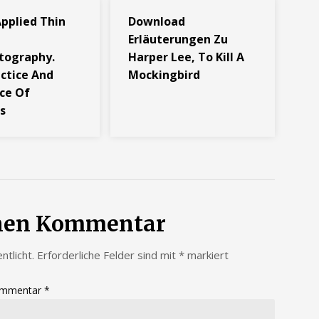
Applied Thin
Download
Erläuterungen Zu
tography.
Harper Lee, To Kill A
actice And
Mockingbird
ce Of
s
inen Kommentar
ntlicht.
Erforderliche Felder sind mit
*
markiert
mmentar
*