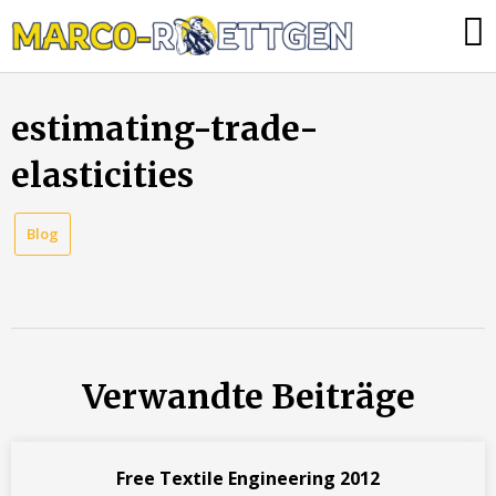
Skip
Was
to
tun,
content
wenn
estimating-trade-
die
Heizung
elasticities
ausfällt?
Blog
Verwandte Beiträge
Free Textile Engineering 2012