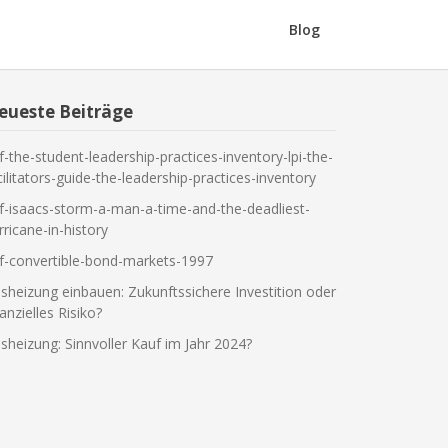
Blog
eueste Beiträge
f-the-student-leadership-practices-inventory-lpi-the-
cilitators-guide-the-leadership-practices-inventory
f-isaacs-storm-a-man-a-time-and-the-deadliest-
rricane-in-history
f-convertible-bond-markets-1997
sheizung einbauen: Zukunftssichere Investition oder
nanzielles Risiko?
sheizung: Sinnvoller Kauf im Jahr 2024?