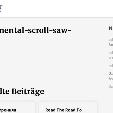
Was
tun,
wenn
die
N
mental-scroll-saw-
Heizung
pd
ausfällt?
fa
pd
hu
pd
Ga
fi
Ga
te Beiträge
тренняя
Read The Road To