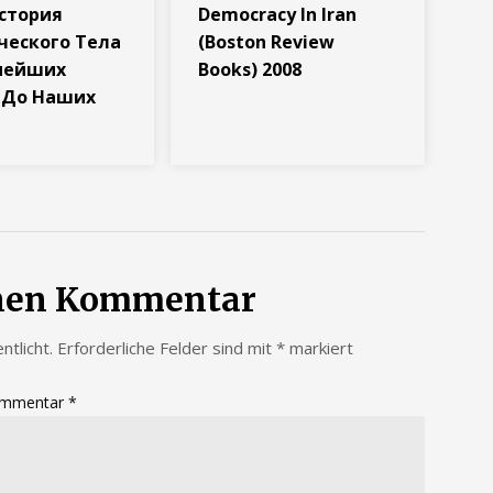
История
Democracy In Iran
ческого Тела
(Boston Review
нейших
Books) 2008
 До Наших
inen Kommentar
ntlicht.
Erforderliche Felder sind mit
*
markiert
mmentar
*