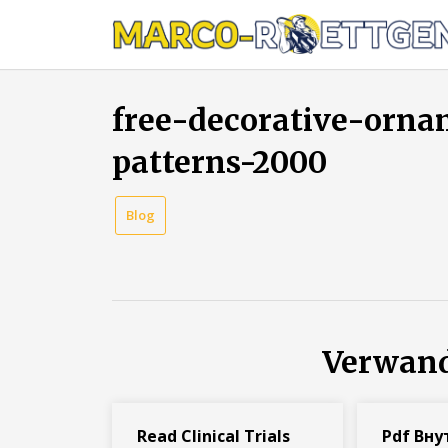
Skip
to
content
free-decorative-orna
patterns-2000
Blog
Verwand
Read Clinical Trials
Pdf Вну