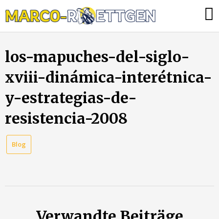
Skip
Was
to
tun,
content
wenn
los-mapuches-del-siglo-
die
Heizung
xviii-dinámica-interétnica-
ausfällt?
y-estrategias-de-
resistencia-2008
Blog
Verwandte Beiträge