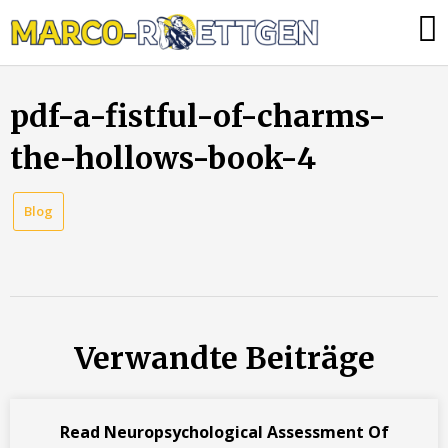
Skip
Was
to
tun,
content
wenn
pdf-a-fistful-of-charms-
die
Heizung
the-hollows-book-4
ausfällt?
Blog
Verwandte Beiträge
Read Neuropsychological Assessment Of