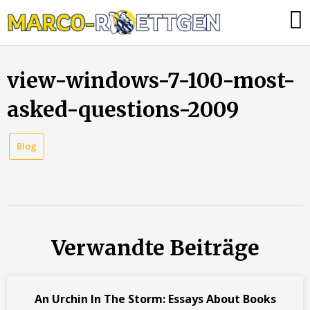
Skip
Was
to
tun,
content
wenn
view-windows-7-100-most-
die
Heizung
asked-questions-2009
ausfällt?
Blog
Verwandte Beiträge
An Urchin In The Storm: Essays About Books