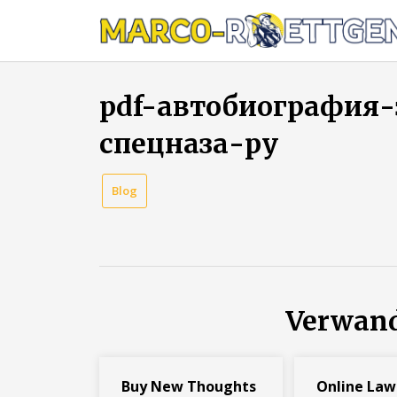
Skip
to
content
pdf-автобиография
спецназа-ру
Blog
Verwand
Buy New Thoughts
Online Law