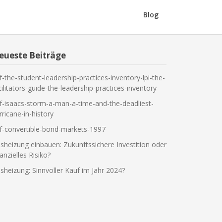
Blog
eueste Beiträge
f-the-student-leadership-practices-inventory-lpi-the-
cilitators-guide-the-leadership-practices-inventory
f-isaacs-storm-a-man-a-time-and-the-deadliest-
rricane-in-history
f-convertible-bond-markets-1997
sheizung einbauen: Zukunftssichere Investition oder
nanzielles Risiko?
sheizung: Sinnvoller Kauf im Jahr 2024?