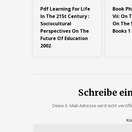
Pdf Learning For Life
Book Ph
In The 21St Century :
Vii: On 
Sociocultural
On The 
Perspectives On The
Books 1 
Future Of Education
2002
Schreibe e
Deine E-Mail-Adresse wird nicht veröffe
Ko