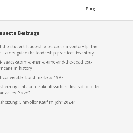
Blog
eueste Beiträge
f-the-student-leadership-practices-inventory-lpi-the-
cilitators-guide-the-leadership-practices-inventory
f-isaacs-storm-a-man-a-time-and-the-deadliest-
rricane-in-history
f-convertible-bond-markets-1997
sheizung einbauen: Zukunftssichere Investition oder
nanzielles Risiko?
sheizung: Sinnvoller Kauf im Jahr 2024?