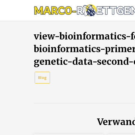
Skip
to
content
view-bioinformatics-f
bioinformatics-primer
genetic-data-second-
Blog
Verwand